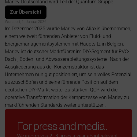
Marley Deutschland wird Teil der Quantum Gruppe
Gruppe
Zur Übersicht
Wunstorf, 1. Januar 2026
Im Dezember 2025 wurde Marley von Aliaxis übernommen, 
einem weltweit führenden Anbieter von Fluid- und 
Energiemanagementsystemen mit Hauptsitz in Belgien. 
Marley ist deutscher Marktführer im DIY-Segment für PVC-
Dach-, Boden- und Abwasserableitungssysteme. Nach der 
Ausgliederung aus der Konzernstruktur ist das 
Unternehmen nun gut positioniert, um sein volles Potenzial 
auszuschöpfen und seine führende Position auf dem 
deutschen DIY-Markt weiter zu stärken. QCP wird die 
operative Transformation der Kernprozesse von Marley zu 
marktführenden Standards weiter unterstützen.
For press and media.
We inform you 2–3 times a year about relevant 