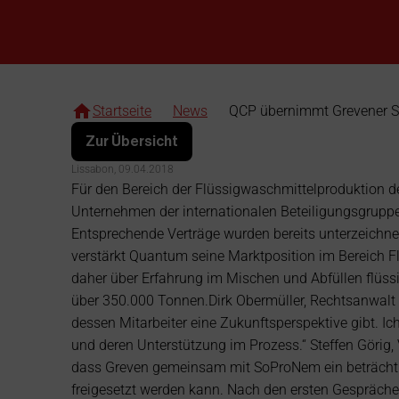
QCP übernimmt 
Grevener Standort 
Startseite
News
QCP übernimmt Grevener S
Thurn Gruppe
Zur Übersicht
Lissabon, 09.04.2018
Für den Bereich der Flüssigwaschmittelproduktion der
Unternehmen der internationalen Beteiligungsgrupp
Entsprechende Verträge wurden bereits unterzeichne
verstärkt Quantum seine Marktposition im Bereich F
daher über Erfahrung im Mischen und Abfüllen flüss
über 350.000 Tonnen.Dirk Obermüller, Rechtsanwalt u
dessen Mitarbeiter eine Zukunftsperspektive gibt. Ic
und deren Unterstützung im Prozess.“ Steffen Görig,
dass Greven gemeinsam mit SoProNem ein beträchtli
freigesetzt werden kann. Nach den ersten Gespräche