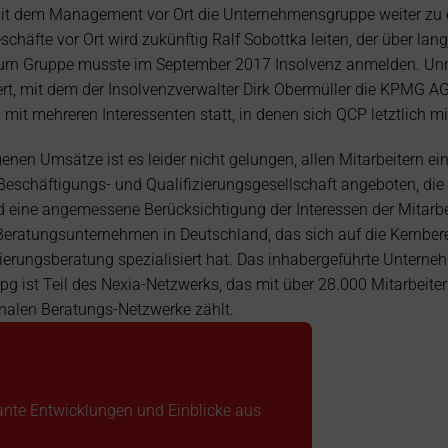
it dem Management vor Ort die Unternehmensgruppe weiter zu e
chäfte vor Ort wird zukünftig Ralf Sobottka leiten, der über langj
 Thurn Gruppe musste im September 2017 Insolvenz anmelden. Un
tiiert, mit dem der Insolvenzverwalter Dirk Obermüller die KPMG A
it mehreren Interessenten statt, in denen sich QCP letztlich m
nen Umsätze ist es leider nicht gelungen, allen Mitarbeitern e
Beschäftigungs- und Qualifizierungsgesellschaft angeboten, die m
 eine angemessene Berücksichtigung der Interessen der Mitarbeit
 Beratungsunternehmen in Deutschland, das sich auf die Kernbere
rungsberatung spezialisiert hat. Das inhabergeführte Unternehm
hpg ist Teil des Nexia-Netzwerks, das mit über 28.000 Mitarbei
ionalen Beratungs-Netzwerke zählt.
vante Entwicklungen und Einblicke aus 