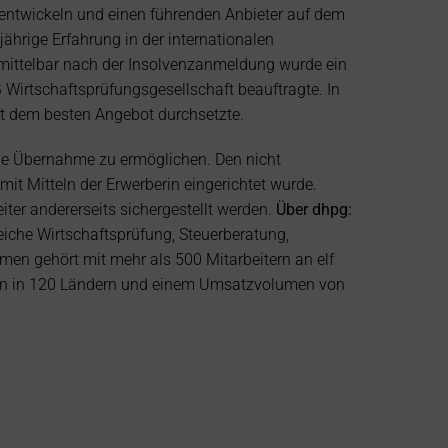
ntwickeln und einen führenden Anbieter auf dem 
ährige Erfahrung in der internationalen 
mittelbar nach der Insolvenzanmeldung wurde ein 
G Wirtschaftsprüfungsgesellschaft beauftragte. In 
it dem besten Angebot durchsetzte.
ine Übernahme zu ermöglichen. Den nicht 
it Mitteln der Erwerberin eingerichtet wurde. 
er andererseits sichergestellt werden. 
Über dhpg:
iche Wirtschaftsprüfung, Steuerberatung, 
en gehört mit mehr als 500 Mitarbeitern an elf 
tern in 120 Ländern und einem Umsatzvolumen von 