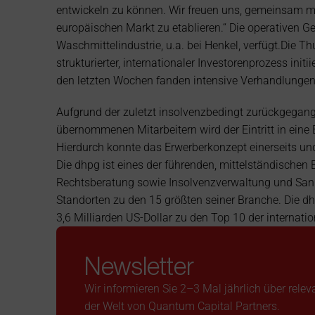
entwickeln zu können. Wir freuen uns, gemeinsam m
europäischen Markt zu etablieren.“ Die operativen Ges
Waschmittelindustrie, u.a. bei Henkel, verfügt.Die
strukturierter, internationaler Investorenprozess ini
den letzten Wochen fanden intensive Verhandlungen m
Aufgrund der zuletzt insolvenzbedingt zurückgegange
übernommenen Mitarbeitern wird der Eintritt in eine 
Hierdurch konnte das Erwerberkonzept einerseits und
Die dhpg ist eines der führenden, mittelständischen
Rechtsberatung sowie Insolvenzverwaltung und Sanie
Standorten zu den 15 größten seiner Branche. Die d
3,6 Milliarden US-Dollar zu den Top 10 der internat
Newsletter
Wir informieren Sie 2–3 Mal jährlich über rele
der Welt von Quantum Capital Partners.