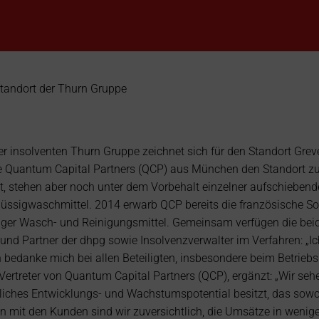
der 
tandort der Thurn Gruppe
 insolventen Thurn Gruppe zeichnet sich für den Standort Greven
e Quantum Capital Partners (QCP) aus München den Standort zu
t, stehen aber noch unter dem Vorbehalt einzelner aufschiebend
lüssigwaschmittel. 2014 erwarb QCP bereits die französische S
iger Wasch- und Reinigungsmittel. Gemeinsam verfügen die beid
nd Partner der dhpg sowie Insolvenzverwalter im Verfahren: „Ich
h bedanke mich bei allen Beteiligten, insbesondere beim Betriebs
 Vertreter von Quantum Capital Partners (QCP), ergänzt: „Wir se
ches Entwicklungs- und Wachstumspotential besitzt, das sowoh
n mit den Kunden sind wir zuversichtlich, die Umsätze in wenig